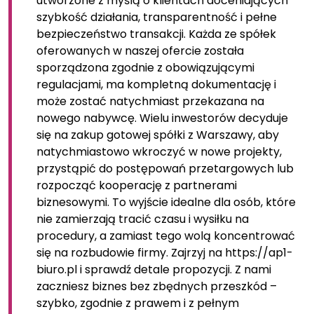
utworzone z myślą o klientach doceniających
szybkość działania, transparentność i pełne
bezpieczeństwo transakcji. Każda ze spółek
oferowanych w naszej ofercie została
sporządzona zgodnie z obowiązującymi
regulacjami, ma kompletną dokumentację i
może zostać natychmiast przekazana na
nowego nabywcę. Wielu inwestorów decyduje
się na zakup gotowej spółki z Warszawy, aby
natychmiastowo wkroczyć w nowe projekty,
przystąpić do postępowań przetargowych lub
rozpocząć kooperację z partnerami
biznesowymi. To wyjście idealne dla osób, które
nie zamierzają tracić czasu i wysiłku na
procedury, a zamiast tego wolą koncentrować
się na rozbudowie firmy. Zajrzyj na https://ap1-
biuro.pl i sprawdź detale propozycji. Z nami
zaczniesz biznes bez zbędnych przeszkód –
szybko, zgodnie z prawem i z pełnym