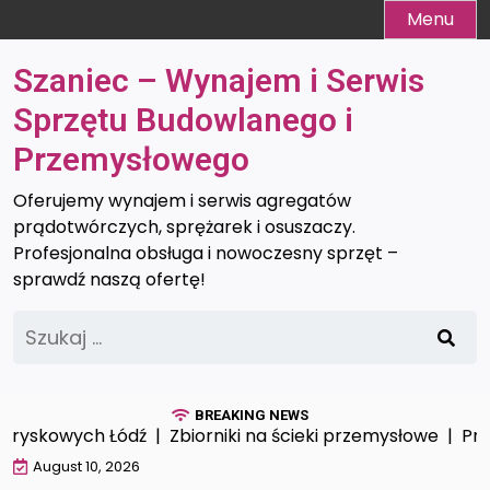
Skip
Menu
to
content
Szaniec – Wynajem i Serwis
Sprzętu Budowlanego i
Przemysłowego
Oferujemy wynajem i serwis agregatów
prądotwórczych, sprężarek i osuszaczy.
Profesjonalna obsługa i nowoczesny sprzęt –
sprawdź naszą ofertę!
Szukaj:
BREAKING NEWS
ryskowych Łódź |
Zbiorniki na ścieki przemysłowe |
Profe
August 10, 2026