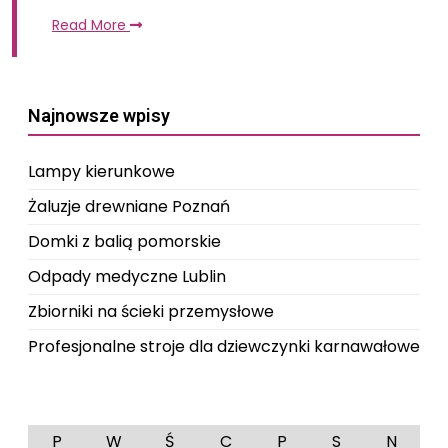
Read More
Najnowsze wpisy
Lampy kierunkowe
Żaluzje drewniane Poznań
Domki z balią pomorskie
Odpady medyczne Lublin
Zbiorniki na ścieki przemysłowe
Profesjonalne stroje dla dziewczynki karnawałowe
P
W
Ś
C
P
S
N