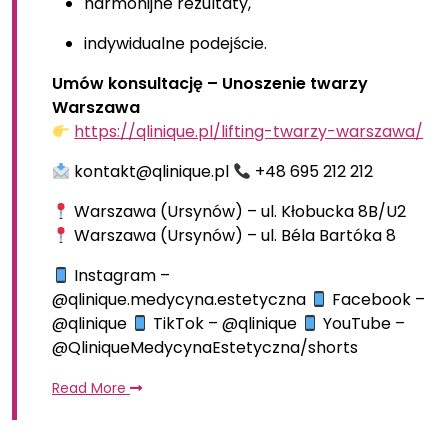
harmonijne rezultaty,
indywidualne podejście.
Umów konsultację – Unoszenie twarzy
Warszawa
https://qlinique.pl/lifting-twarzy-warszawa/
kontakt@qlinique.pl
+48 695 212 212
Warszawa (Ursynów) – ul. Kłobucka 8B/U2
Warszawa (Ursynów) – ul. Béla Bartóka 8
Instagram –
@qlinique.medycyna.estetyczna
Facebook –
@qlinique
TikTok – @qlinique
YouTube –
@QliniqueMedycynaEstetyczna/shorts
Read More