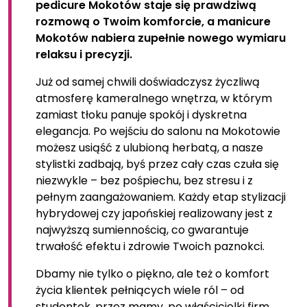
pedicure Mokotów staje się prawdziwą
rozmową o Twoim komforcie, a manicure
Mokotów nabiera zupełnie nowego wymiaru
relaksu i precyzji.
Już od samej chwili doświadczysz życzliwą
atmosferę kameralnego wnętrza, w którym
zamiast tłoku panuje spokój i dyskretna
elegancja. Po wejściu do salonu na Mokotowie
możesz usiąść z ulubioną herbatą, a nasze
stylistki zadbają, byś przez cały czas czuła się
niezwykle – bez pośpiechu, bez stresu i z
pełnym zaangażowaniem. Każdy etap stylizacji
hybrydowej czy japońskiej realizowany jest z
najwyższą sumiennością, co gwarantuje
trwałość efektu i zdrowie Twoich paznokci.
Dbamy nie tylko o piękno, ale też o komfort
życia klientek pełniących wiele ról – od
studentek, przez mamy, po właścicielki firm.