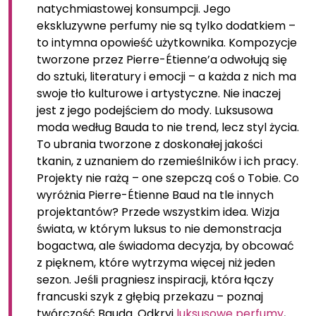
natychmiastowej konsumpcji. Jego
ekskluzywne perfumy nie są tylko dodatkiem –
to intymna opowieść użytkownika. Kompozycje
tworzone przez Pierre-Étienne’a odwołują się
do sztuki, literatury i emocji – a każda z nich ma
swoje tło kulturowe i artystyczne. Nie inaczej
jest z jego podejściem do mody. Luksusowa
moda według Bauda to nie trend, lecz styl życia.
To ubrania tworzone z doskonałej jakości
tkanin, z uznaniem do rzemieślników i ich pracy.
Projekty nie rażą – one szepczą coś o Tobie. Co
wyróżnia Pierre-Étienne Baud na tle innych
projektantów? Przede wszystkim idea. Wizja
świata, w którym luksus to nie demonstracja
bogactwa, ale świadoma decyzja, by obcować
z pięknem, które wytrzyma więcej niż jeden
sezon. Jeśli pragniesz inspiracji, która łączy
francuski szyk z głębią przekazu – poznaj
twórczość Bauda. Odkryj
luksusowe perfumy
,