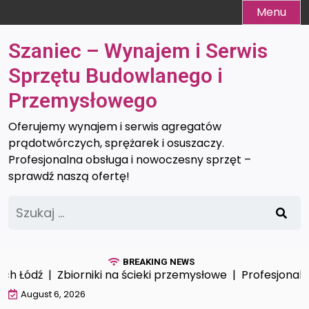
Skip
Menu
to
content
Szaniec – Wynajem i Serwis
Sprzętu Budowlanego i
Przemysłowego
Oferujemy wynajem i serwis agregatów
prądotwórczych, sprężarek i osuszaczy.
Profesjonalna obsługa i nowoczesny sprzęt –
sprawdź naszą ofertę!
Szukaj:
BREAKING NEWS
dź |
Zbiorniki na ścieki przemysłowe |
Profesjonalna opa
August 6, 2026