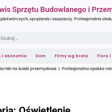
rwis Sprzętu Budowlanego i Prz
dotwórczych, sprężarek i osuszaczy. Profesjonalna obsł
zukaj:
s i ekonomia
Dom
Firmy wg branż
Flora 
ki na ścieki przemysłowe |
Profesjonalna opaska ratunkow
ria:
Oświetlenie