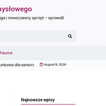
emysłowego
uga i nowoczesny sprzęt – sprawdź
i fauna
a dla seniora Trójmiasto |
August 8, 2026
Wysokiej jakości ciepłomierz
Najnowsze wpisy