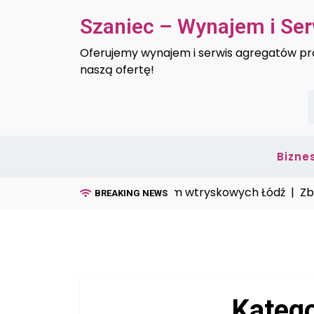
Skip
Szaniec – Wynajem i Se
to
content
Oferujemy wynajem i serwis agregatów prą
naszą ofertę!
S
Bizne
Serwis form wtryskowych Łódź |
Zbiorni
BREAKING NEWS
Katego