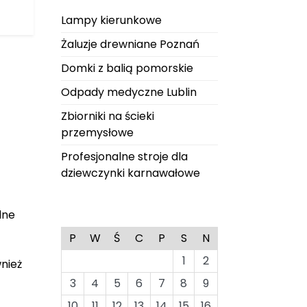
Lampy kierunkowe
Żaluzje drewniane Poznań
Domki z balią pomorskie
Odpady medyczne Lublin
Zbiorniki na ścieki
przemysłowe
Profesjonalne stroje dla
dziewczynki karnawałowe
dne
P
W
Ś
C
P
S
N
1
2
nież
3
4
5
6
7
8
9
10
11
12
13
14
15
16