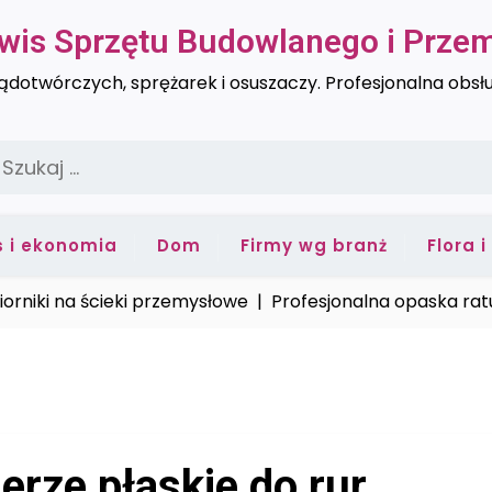
rwis Sprzętu Budowlanego i Prz
dotwórczych, sprężarek i osuszaczy. Profesjonalna obsł
zukaj:
s i ekonomia
Dom
Firmy wg branż
Flora 
ki na ścieki przemysłowe |
Profesjonalna opaska ratunkow
ierze płaskie do rur