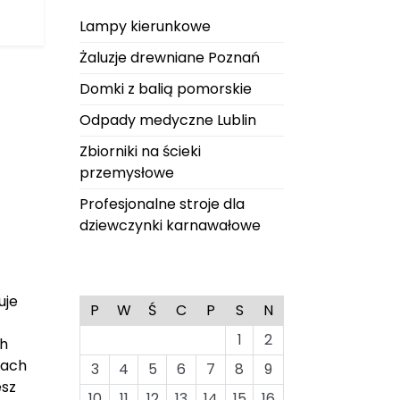
Lampy kierunkowe
Żaluzje drewniane Poznań
Domki z balią pomorskie
Odpady medyczne Lublin
Zbiorniki na ścieki
przemysłowe
Profesjonalne stroje dla
dziewczynki karnawałowe
uje
P
W
Ś
C
P
S
N
1
2
ch
iach
3
4
5
6
7
8
9
esz
10
11
12
13
14
15
16