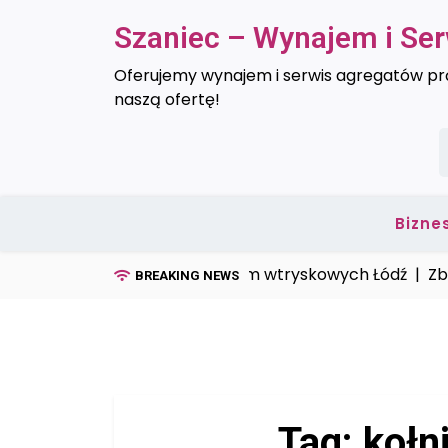
Skip
Szaniec – Wynajem i Se
to
content
Oferujemy wynajem i serwis agregatów prą
naszą ofertę!
S
Bizne
Serwis form wtryskowych Łódź |
Zbiorni
BREAKING NEWS
Tag:
kołn