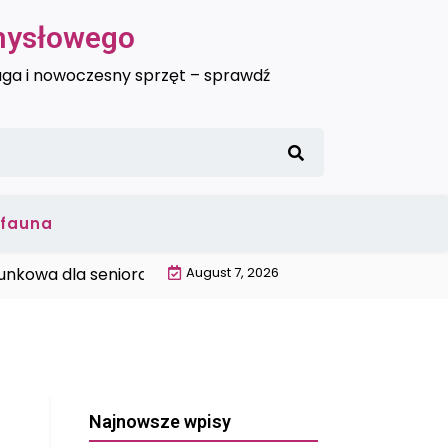
emysłowego
uga i nowoczesny sprzęt – sprawdź
i fauna
a dla seniora Trójmiasto |
August 7, 2026
Wysokiej jakości ciepłomierz
Najnowsze wpisy