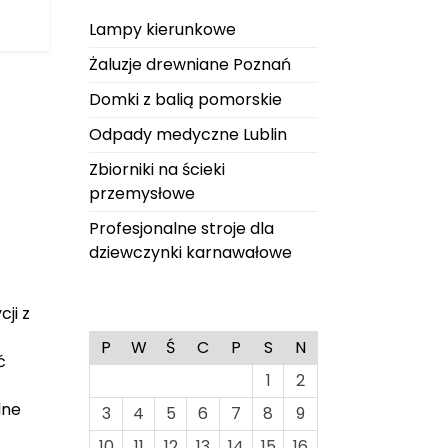
Lampy kierunkowe
Żaluzje drewniane Poznań
Domki z balią pomorskie
Odpady medyczne Lublin
Zbiorniki na ścieki
przemysłowe
Profesjonalne stroje dla
dziewczynki karnawałowe
ji z
P
W
Ś
C
P
S
N
ć
1
2
lne
3
4
5
6
7
8
9
10
11
12
13
14
15
16