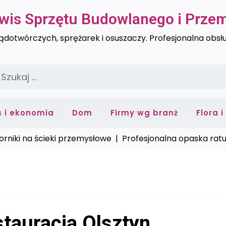
rwis Sprzętu Budowlanego i Prz
dotwórczych, sprężarek i osuszaczy. Profesjonalna obsł
zukaj:
s i ekonomia
Dom
Firmy wg branż
Flora 
i na ścieki przemysłowe |
Profesjonalna opaska ratunkow
stauracja Olsztyn