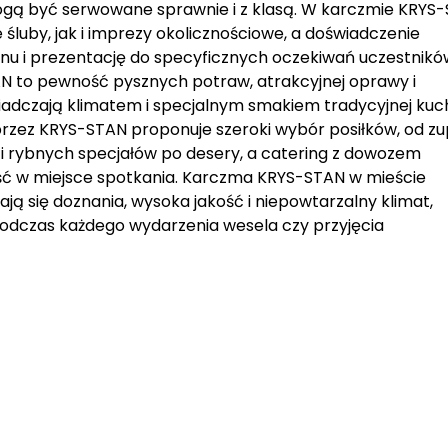
mogą być serwowane sprawnie i z klasą. W karczmie KRYS
luby, jak i imprezy okolicznościowe, a doświadczenie
u i prezentację do specyficznych oczekiwań uczestnikó
N to pewność pysznych potraw, atrakcyjnej oprawy i
iadczają klimatem i specjalnym smakiem tradycyjnej kuch
rzez KRYS-STAN proponuje szeroki wybór posiłków, od zu
i rybnych specjałów po desery, a catering z dowozem
ść w miejsce spotkania. Karczma KRYS-STAN w mieście
ją się doznania, wysoka jakość i niepowtarzalny klimat,
dczas każdego wydarzenia wesela czy przyjęcia