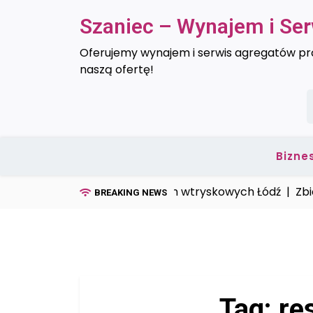
Skip
Szaniec – Wynajem i Se
to
content
Oferujemy wynajem i serwis agregatów prą
naszą ofertę!
S
Bizne
Serwis form wtryskowych Łódź |
Zbiornik
BREAKING NEWS
Tag:
re