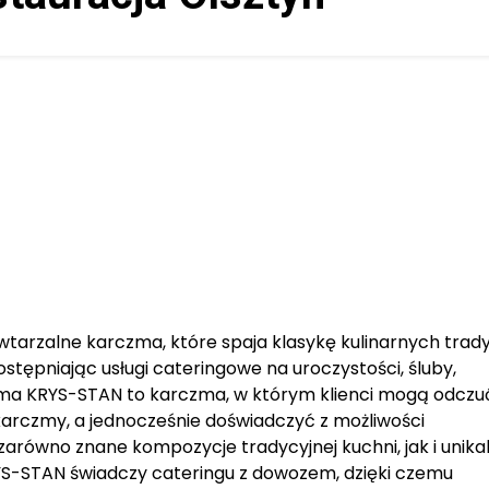
tarzalne karczma, które spaja klasykę kulinarnych tradyc
tępniając usługi cateringowe na uroczystości, śluby,
rczma KRYS-STAN to karczma, w którym klienci mogą odczu
 karczmy, a jednocześnie doświadczyć z możliwości
zarówno znane kompozycje tradycyjnej kuchni, jak i unika
RYS-STAN świadczy cateringu z dowozem, dzięki czemu