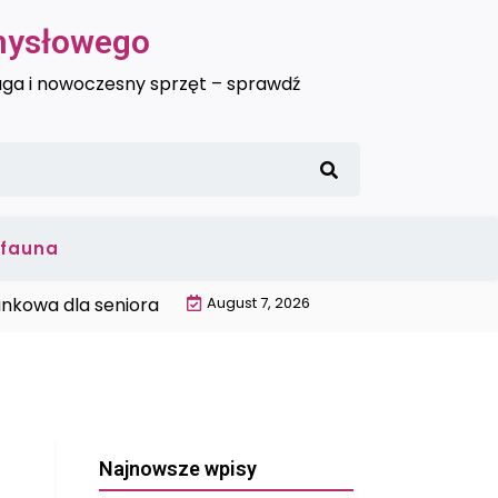
emysłowego
uga i nowoczesny sprzęt – sprawdź
i fauna
a dla seniora Trójmiasto |
August 7, 2026
Wysokiej jakości ciepłomierz
Najnowsze wpisy