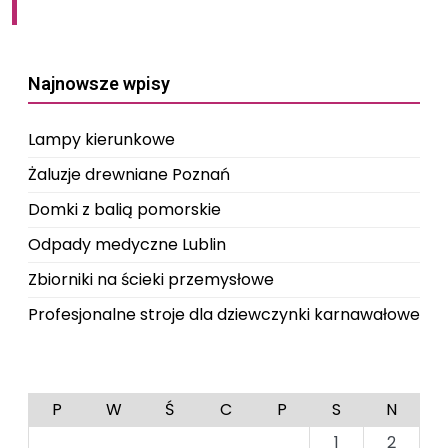
Najnowsze wpisy
Lampy kierunkowe
Żaluzje drewniane Poznań
Domki z balią pomorskie
Odpady medyczne Lublin
Zbiorniki na ścieki przemysłowe
Profesjonalne stroje dla dziewczynki karnawałowe
P
W
Ś
C
P
S
N
1
2