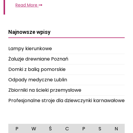
Read More
Najnowsze wpisy
Lampy kierunkowe
Żaluzje drewniane Poznań
Domki z balią pomorskie
Odpady medyczne Lublin
Zbiorniki na ścieki przemysłowe
Profesjonalne stroje dla dziewczynki karnawałowe
P
W
Ś
C
P
S
N