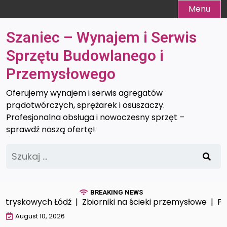
Skip
Menu
to
content
Szaniec – Wynajem i Serwis
Sprzętu Budowlanego i
Przemysłowego
Oferujemy wynajem i serwis agregatów
prądotwórczych, sprężarek i osuszaczy.
Profesjonalna obsługa i nowoczesny sprzęt –
sprawdź naszą ofertę!
Szukaj:
BREAKING NEWS
tryskowych Łódź |
Zbiorniki na ścieki przemysłowe |
Prof
August 10, 2026