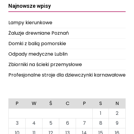
Najnowsze wpisy
Lampy kierunkowe
Żaluzje drewniane Poznań
Domki z balią pomorskie
Odpady medyczne Lublin
Zbiorniki na ścieki przemysłowe
Profesjonalne stroje dla dziewczynki karnawałowe
P
W
Ś
C
P
S
N
1
2
3
4
5
6
7
8
9
10
11
12
13
14
15
16