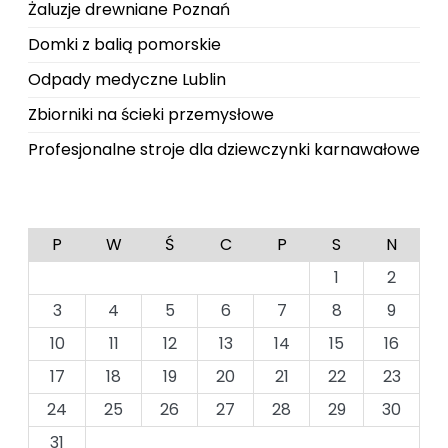
Żaluzje drewniane Poznań
Domki z balią pomorskie
Odpady medyczne Lublin
Zbiorniki na ścieki przemysłowe
Profesjonalne stroje dla dziewczynki karnawałowe
P
W
Ś
C
P
S
N
1
2
3
4
5
6
7
8
9
10
11
12
13
14
15
16
17
18
19
20
21
22
23
24
25
26
27
28
29
30
31