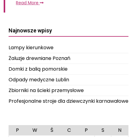
Read More
Najnowsze wpisy
Lampy kierunkowe
Żaluzje drewniane Poznań
Domki z balią pomorskie
Odpady medyczne Lublin
Zbiorniki na ścieki przemysłowe
Profesjonalne stroje dla dziewczynki karnawałowe
P
W
Ś
C
P
S
N