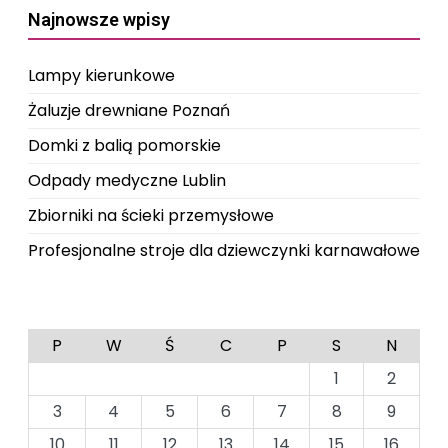
Najnowsze wpisy
Lampy kierunkowe
Żaluzje drewniane Poznań
Domki z balią pomorskie
Odpady medyczne Lublin
Zbiorniki na ścieki przemysłowe
Profesjonalne stroje dla dziewczynki karnawałowe
P
W
Ś
C
P
S
N
1
2
3
4
5
6
7
8
9
10
11
12
13
14
15
16