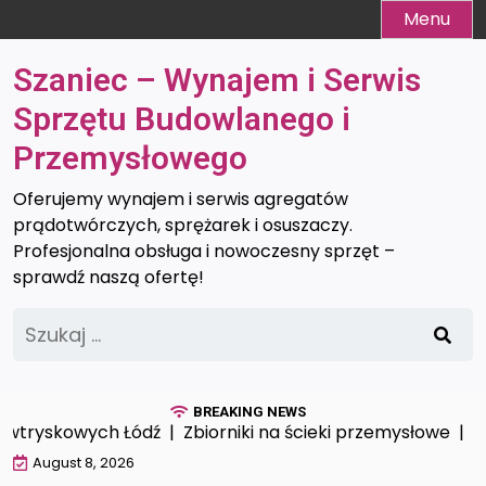
Skip
Menu
to
content
Szaniec – Wynajem i Serwis
Sprzętu Budowlanego i
Przemysłowego
Oferujemy wynajem i serwis agregatów
prądotwórczych, sprężarek i osuszaczy.
Profesjonalna obsługa i nowoczesny sprzęt –
sprawdź naszą ofertę!
Szukaj:
BREAKING NEWS
tryskowych Łódź |
Zbiorniki na ścieki przemysłowe |
Prof
August 8, 2026