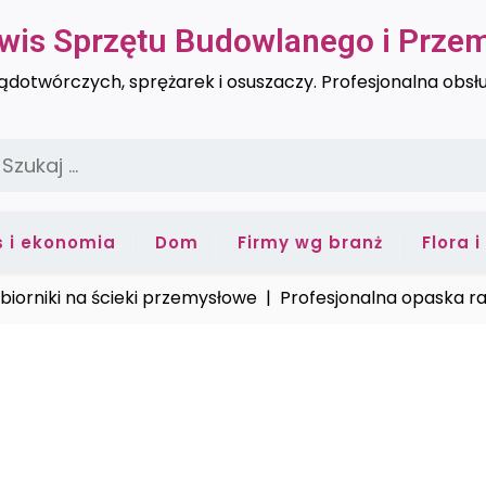
rwis Sprzętu Budowlanego i Prz
dotwórczych, sprężarek i osuszaczy. Profesjonalna obsł
zukaj:
s i ekonomia
Dom
Firmy wg branż
Flora 
iki na ścieki przemysłowe |
Profesjonalna opaska ratunk