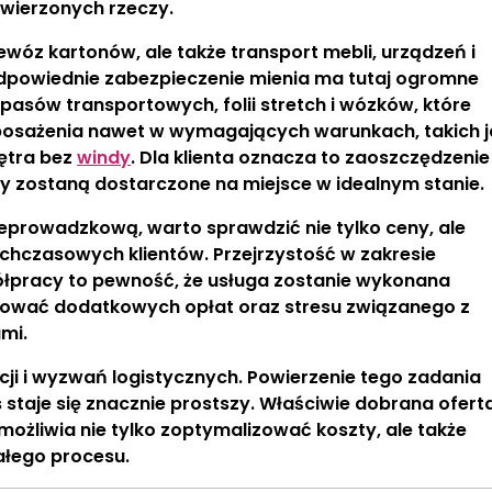
wierzonych rzeczy.
wóz kartonów, ale także transport mebli, urządzeń i
powiednie zabezpieczenie mienia ma tutaj ogromne
 pasów transportowych, folii stretch i wózków, które
posażenia nawet w wymagających warunkach, takich j
iętra bez
windy
. Dla klienta oznacza to zaoszczędzenie
ty zostaną dostarczone na miejsce w idealnym stanie.
eprowadzkową, warto sprawdzić nie tylko ceny, ale
ychczasowych klientów. Przejrzystość w zakresie
ółpracy to pewność, że usługa zostanie wykonana
inować dodatkowych opłat oraz stresu związanego z
mi.
i i wyzwań logistycznych. Powierzenie tego zadania
 staje się znacznie prostszy. Właściwie dobrana ofert
ożliwia nie tylko zoptymalizować koszty, ale także
ałego procesu.