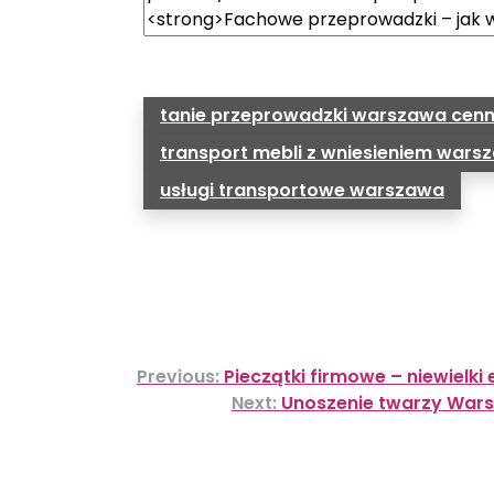
tanie przeprowadzki warszawa cenn
transport mebli z wniesieniem wars
usługi transportowe warszawa
Nawigacja
Previous:
Pieczątki firmowe – niewielki
wpisu
Next:
Unoszenie twarzy Wars