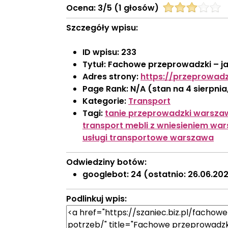
Ocena:
3
/
5
(
1
głosów)
Szczegóły wpisu:
ID wpisu:
233
Tytuł:
Fachowe przeprowadzki – j
Adres strony:
https://przeprowad
Page Rank:
N/A
(stan na 4 sierpnia
Kategorie:
Transport
Tagi:
tanie przeprowadzki warsza
transport mebli z wniesieniem wa
usługi transportowe warszawa
Odwiedziny botów:
googlebot:
24
(ostatnio: 26.06.20
Podlinkuj wpis: