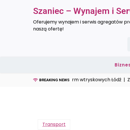
Skip
Szaniec – Wynajem i Se
to
content
Oferujemy wynajem i serwis agregatów prą
naszą ofertę!
S
Bizne
Serwis form wtryskowych Łódź |
Zbiorn
BREAKING NEWS
Transport