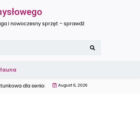
emysłowego
uga i nowoczesny sprzęt – sprawdź
i fauna
owa dla seniora Trójmiasto |
August 6, 2026
Wysokiej jakości ciepłomie