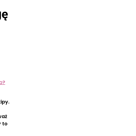
gę
b?
ipy.
waż
 to