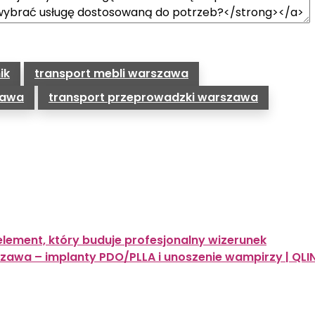
ik
transport mebli warszawa
zawa
transport przeprowadzki warszawa
 element, który buduje profesjonalny wizerunek
zawa – implanty PDO/PLLA i unoszenie wampirzy | QLI