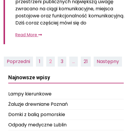
przestrzeni publicznych największą uwagę
zwracano na ciągi komunikacyjne, miejsca
postojowe oraz funkcjonalność komunikacyjną.
Dziś coraz częściej mówi się do
Read More
Nawigacja
Poprzedni
1
2
3
…
21
Następny
po
Najnowsze wpisy
wpisach
Lampy kierunkowe
Żaluzje drewniane Poznań
Domki z balią pomorskie
Odpady medyczne Lublin