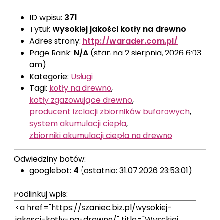
ID wpisu:
371
Tytuł:
Wysokiej jakości kotły na drewno
Adres strony:
http://warader.com.pl/
Page Rank:
N/A
(stan na 2 sierpnia, 2026 6:03
am)
Kategorie:
Usługi
Tagi:
kotły na drewno
,
kotły zgazowujące drewno
,
producent izolacji zbiorników buforowych
,
system akumulacji ciepła
,
zbiorniki akumulacji ciepła na drewno
Odwiedziny botów:
googlebot:
4
(ostatnio: 31.07.2026 23:53:01)
Podlinkuj wpis: