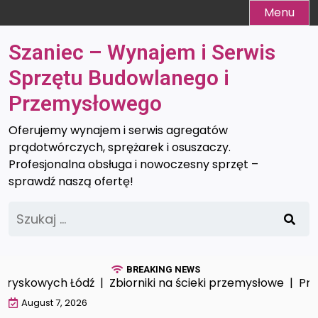
Skip
Menu
to
content
Szaniec – Wynajem i Serwis
Sprzętu Budowlanego i
Przemysłowego
Oferujemy wynajem i serwis agregatów
prądotwórczych, sprężarek i osuszaczy.
Profesjonalna obsługa i nowoczesny sprzęt –
sprawdź naszą ofertę!
Szukaj:
BREAKING NEWS
yskowych Łódź |
Zbiorniki na ścieki przemysłowe |
Profes
August 7, 2026