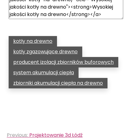
kotły na drewno
kotły zgazowujące drewno
producent izolacji zbiorników buforowych
system akumulacji ciepła
zbiorniki akumulacji ciepła na drewno
Nawigacja
Previous:
Projektowanie 3d Łódź