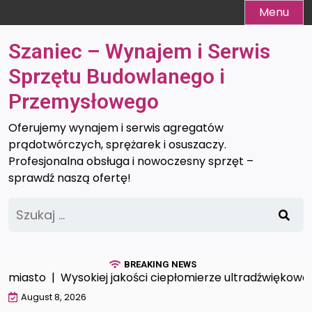
Skip
Menu
to
content
Szaniec – Wynajem i Serwis
Sprzętu Budowlanego i
Przemysłowego
Oferujemy wynajem i serwis agregatów
prądotwórczych, sprężarek i osuszaczy.
Profesjonalna obsługa i nowoczesny sprzęt –
sprawdź naszą ofertę!
Szukaj:
BREAKING NEWS
miasto |
Wysokiej jakości ciepłomierze ultradźwiękowe |
D
August 8, 2026