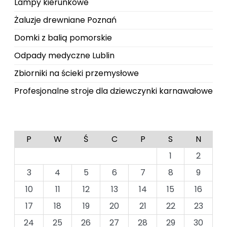
Lampy kierunkowe
Żaluzje drewniane Poznań
Domki z balią pomorskie
Odpady medyczne Lublin
Zbiorniki na ścieki przemysłowe
Profesjonalne stroje dla dziewczynki karnawałowe
P
W
Ś
C
P
S
N
1
2
3
4
5
6
7
8
9
10
11
12
13
14
15
16
17
18
19
20
21
22
23
24
25
26
27
28
29
30