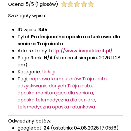
Ocena:
5
/
5
(
1
głosów)
Szczegóły wpisu:
ID wpisu:
345
Tytuł:
Profesjonalna opaska ratunkowa dla
seniora Trójmiasto
Adres strony:
http://www.inspektorit.pl/
Page Rank:
N/A
(stan na 4 sierpnia, 2026 11:28
am)
Kategorie:
Usługi
Tagi:
naprawa komputerów Trójmiasto
,
odzyskiwanie danych Trójmiasto
,
opaska monitorująca dla seniora
,
opaska telemedyczna dla seniora
,
telemedyczna opaska ratunkowa
Odwiedziny botów:
googlebot:
24
(ostatnio: 04.08.2026 17:05:16)