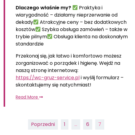
Dlaczego właśnie my?
Praktyka i
wiarygodność – działamy nieprzerwanie od
dekady
Atrakcyjne ceny – bez dodatkowych
kosztów
Szybka obsługa zamówień – także w
trybie pilnym
Obsługa klienta na doskonałym
standardzie
Przekonaj się, jak łatwo i komfortowo możesz
zorganizować o porządek i higienę. Wejdź na
naszą stronę internetową:
https://wc-gruz-service.pl
i wyślij formularz –
skontaktujemy się natychmiast!
Read More
Nawigacja
Poprzedni
1
…
6
7
po