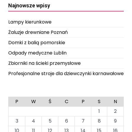
Najnowsze wpisy
wpisach
Lampy kierunkowe
Żaluzje drewniane Poznań
Domki z balią pomorskie
Odpady medyczne Lublin
Zbiorniki na ścieki przemysłowe
Profesjonalne stroje dla dziewczynki karnawałowe
P
W
Ś
C
P
S
N
1
2
3
4
5
6
7
8
9
10
11
12
13
14
15
16