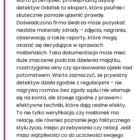
warto przemyśleć profesjonalną asystę –
detektyw Gdańsk to ekspert, która poufnie i
skutecznie pomoże ujawnić prawdę.
Doświadczona firma śledcza może pozyskać
niezbite materiały zdrady – zdjęcia, nagrania,
obserwację, a także raporty, które mogą
okazać się decydujące w sprawach
małżeńskich. Taka dokumentacja może mieć
duże znaczenie podczas dzielenia majątku,
rozstrzygania winy czy sprawowania opieki nad
potomstwem. Warto zaznaczyć, że prywatny
detektyw działa zgodnie z regulacjami – nie
nagrywa rozmów bez zgody sądu i nie włamuje
się na konta, ale stosuje zgodne z prawem i
efektywne techniki, które dają realne efekty.
To nie tylko weryfikacja, czy małżonek ma
relację, ale również poznanie jego faktycznego
stylu życia, miejsc przebywania czy relacji. Jeśli
masz wątpliwości co do uczciwości swojego