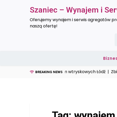
Skip
Szaniec – Wynajem i Se
to
content
Oferujemy wynajem i serwis agregatów prą
naszą ofertę!
S
Bizne
Serwis form wtryskowych Łódź |
Zbiorni
BREAKING NEWS
Tag:
wynajem