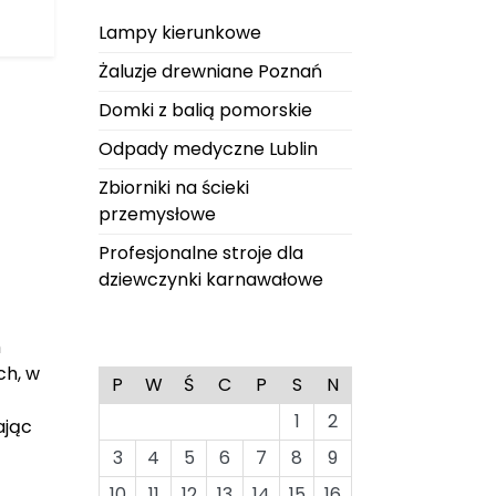
Lampy kierunkowe
Żaluzje drewniane Poznań
Domki z balią pomorskie
Odpady medyczne Lublin
Zbiorniki na ścieki
przemysłowe
Profesjonalne stroje dla
dziewczynki karnawałowe
m
ch, w
P
W
Ś
C
P
S
N
1
2
ając
3
4
5
6
7
8
9
10
11
12
13
14
15
16