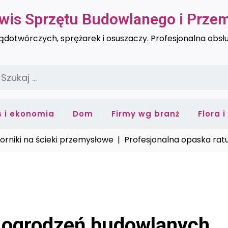
rwis Sprzętu Budowlanego i Prz
dotwórczych, sprężarek i osuszaczy. Profesjonalna obsł
zukaj:
s i ekonomia
Dom
Firmy wg branż
Flora 
ki na ścieki przemysłowe |
Profesjonalna opaska ratunkow
 ogrodzeń budowlanych