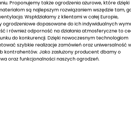
niu. Proponujemy także ogrodzenia ażurowe, które dzięki
 materiałom są najlepszym rozwiązaniem wszędzie tam, g
wentylacja. Wspłdziałamy z klientami w całej Europie,
my ogrodzeniowe dopasowane do ich indywidualnych wym
ć i również odporność na działania atmosferyczne to ce
sunku do konkurencji. Dzięki nowoczesnym technologiom
ntować szybkie realizacje zamówień oraz uniwersalność 
b kontrahentów. Jako zasłużony producent dbamy o
wa oraz funkcjonalności naszych ogrodzeń.