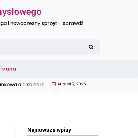
emysłowego
uga i nowoczesny sprzęt – sprawdź
i fauna
a dla seniora Trójmiasto |
August 7, 2026
Wysokiej jakości ciepłomierz
Najnowsze wpisy